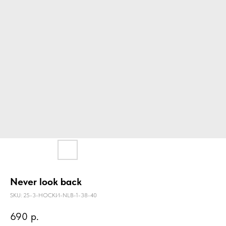
Never look back
SKU:
25-3-НОСКИ-NLB-1-38-40
690
р.